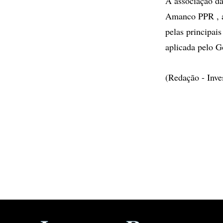
A associação d
Amanco PPR , a 
pelas principai
aplicada pelo G
(Redação - Inv