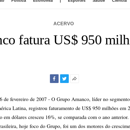
ão
Política
Economia
|
Esportes
Saúde
Ciência
ACERVO
o fatura US$ 950 mil
Facebook
Twitter
Mais
opções
de
de fevereiro de 2007 - O Grupo Amanco, líder no segmento 
compartilhamento
rica Latina, registrou faturamento de US$ 950 milhões em 2
po em dólares cresceu 16%, se comparada com o ano anterior
brasileira, hoje foco do Grupo, foi um dos motores do crescim