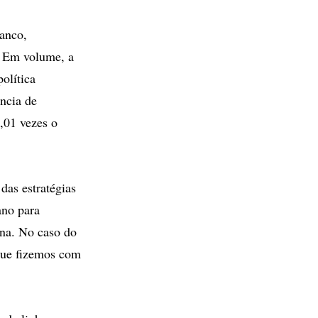
anco,
. Em volume, a
olítica
ência de
,01 vezes o
das estratégias
ano para
na. No caso do
 que fizemos com