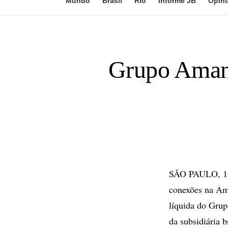
Mundo
Brasil
Rio
Informe JB
Opini
Grupo Amanc
SÃO PAULO, 16 
conexões na Amé
líquida do Gru
da subsidiária 