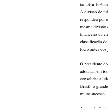
também 16% de c
A divisão de t
respondeu por 
mesma divisão 
financeira da e
classificação d
lucro antes dos
O presidente do
adotadas em tod
consolidar a li
Brasil, o grand
muito sucesso",