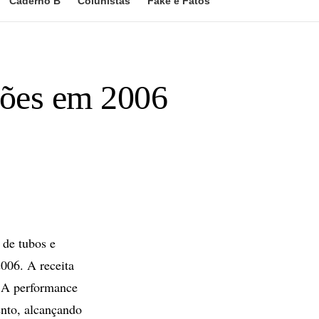
Caderno B
Colunistas
Fake e Fatos
hões em 2006
de tubos e
006. A receita
. A performance
ento, alcançando