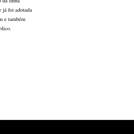
 da linha
já foi adotada
ein e também
blico.