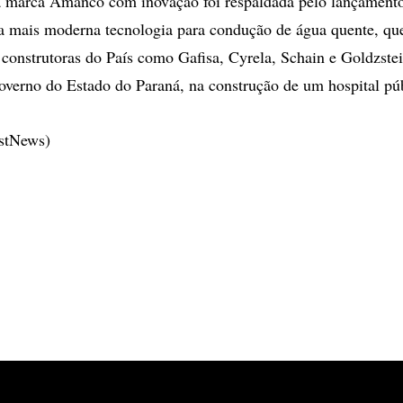
a marca Amanco com inovação foi respaldada pelo lançamento
mais moderna tecnologia para condução de água quente, que 
s construtoras do País como Gafisa, Cyrela, Schain e Goldzst
overno do Estado do Paraná, na construção de um hospital pú
estNews)