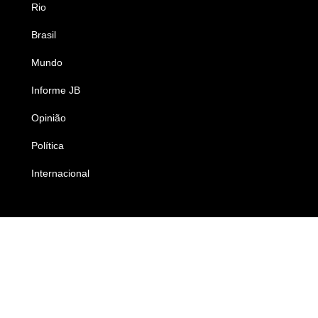
Rio
Esportes
Brasil
Saúde
Mundo
Ciência e Tecnologia
Informe JB
Caderno B
Opinião
Colunistas
Política
Economia
Internacional
Empresas e Negócios