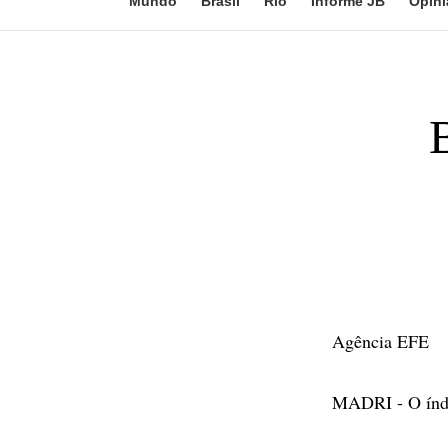
Mundo
Brasil
Rio
Informe JB
Opini
Agência EFE
MADRI - O índi