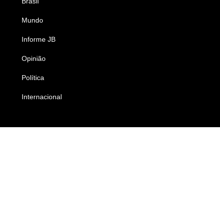
Brasil
Saúde
Mundo
Ciência e Tecnologia
Informe JB
Caderno B
Opinião
Colunistas
Política
Economia
Internacional
Empresas e Negócios