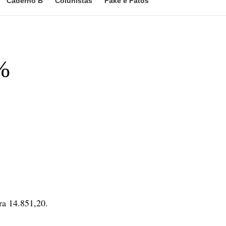
Caderno B
Colunistas
Fake e Fatos
%
ra 14.851,20.