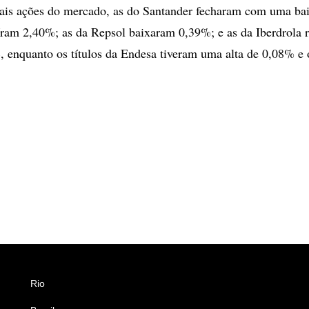
pais ações do mercado, as do Santander fecharam com uma ba
am 2,40%; as da Repsol baixaram 0,39%; e as da Iberdrola r
 enquanto os títulos da Endesa tiveram uma alta de 0,08% e o
Rio
Esportes