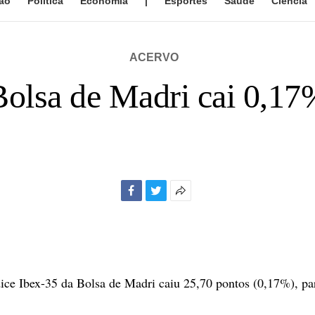
ão
Política
Economia
|
Esportes
Saúde
Ciência
ACERVO
Bolsa de Madri cai 0,17
Facebook
Twitter
Mais
opções
de
compartilhamento
ce Ibex-35 da Bolsa de Madri caiu 25,70 pontos (0,17%), pa