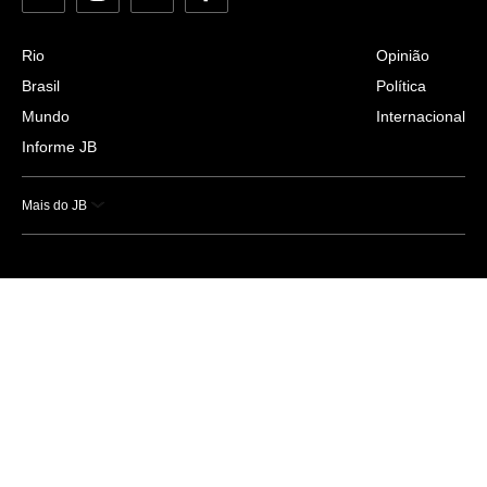
Rio
Opinião
Brasil
Política
Mundo
Internacional
Informe JB
Mais do JB
Esportes
Saúde
Ciência e Tecnologia
Caderno B
Colunistas
Economia
Empresas e Negócios