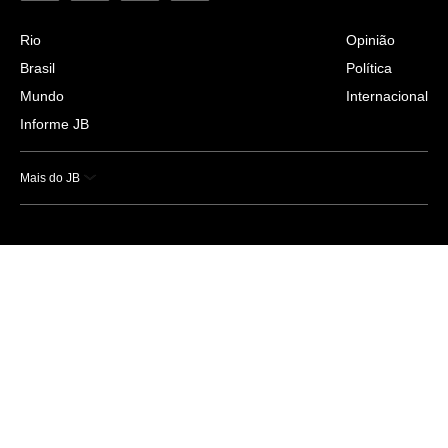
Rio
Opinião
Brasil
Política
Mundo
Internacional
Informe JB
Mais do JB
Esportes
Saúde
Ciência e Tecnologia
Caderno B
Colunistas
Economia
Empresas e Negócios