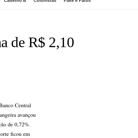
Caderno B
Colunistas
Fake e Fatos
ma de R$ 2,10
Banco Central
rangeira avançou
ação de 0,72%.
orte ficou em