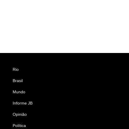
Rio
Esportes
Brasil
Saúde
Mundo
Ciência e Tecnologia
Informe JB
Caderno B
Opinião
Colunistas
Política
Economia