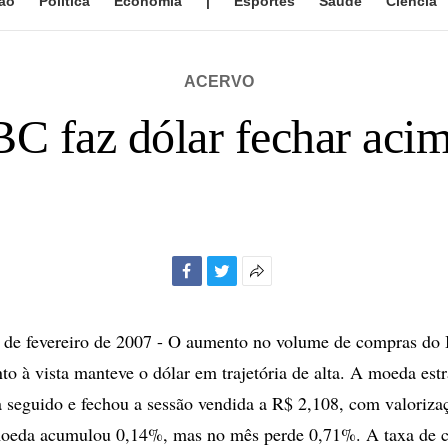
ão
Política
Economia
|
Esportes
Saúde
Ciência
ACERVO
C faz dólar fechar aci
Facebook
Twitter
Mais
opções
de
e fevereiro de 2007 - O aumento no volume de compras do 
compartilhamento
o à vista manteve o dólar em trajetória de alta. A moeda est
ia seguido e fechou a sessão vendida a R$ 2,108, com valoriz
oeda acumulou 0,14%, mas no mês perde 0,71%. A taxa de c