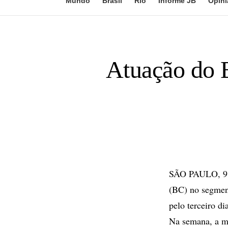
Mundo
Brasil
Rio
Informe JB
Opini
Atuação do B
SÃO PAULO, 9 d
(BC) no segment
pelo terceiro d
Na semana, a m