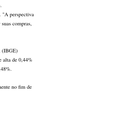
.
. "A perspectiva
r suas compras,
ca (IBGE)
e alta de 0,44%
0,48%.
mente no fim de