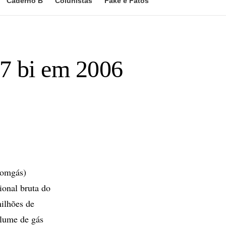
Caderno B
Colunistas
Fake e Fatos
7 bi em 2006
Comgás)
ional bruta do
milhões de
olume de gás