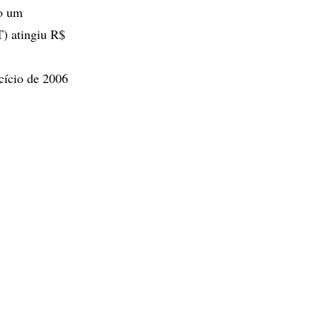
do um
T) atingiu R$
cício de 2006