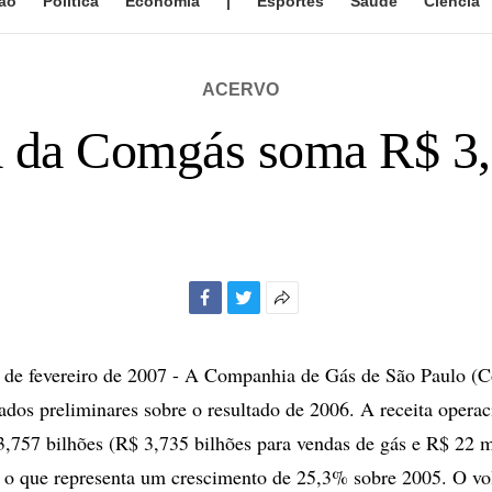
ão
Política
Economia
|
Esportes
Saúde
Ciência
ACERVO
ta da Comgás soma R$ 3,
Facebook
Twitter
Mais
opções
de
e fevereiro de 2007 - A Companhia de Gás de São Paulo (
compartilhamento
ados preliminares sobre o resultado de 2006. A receita operac
3,757 bilhões (R$ 3,735 bilhões para vendas de gás e R$ 22 
), o que representa um crescimento de 25,3% sobre 2005. O v