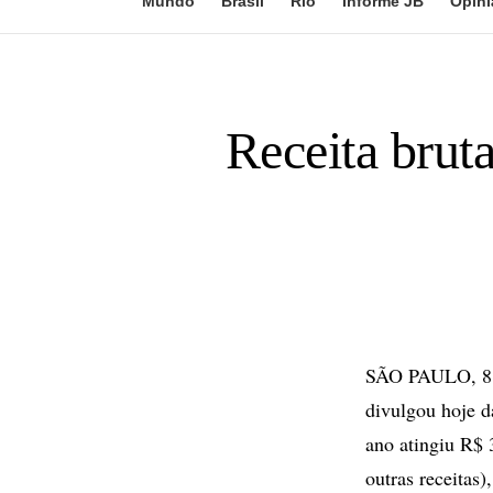
Mundo
Brasil
Rio
Informe JB
Opini
Receita bru
SÃO PAULO, 8 d
divulgou hoje d
ano atingiu R$ 
outras receitas