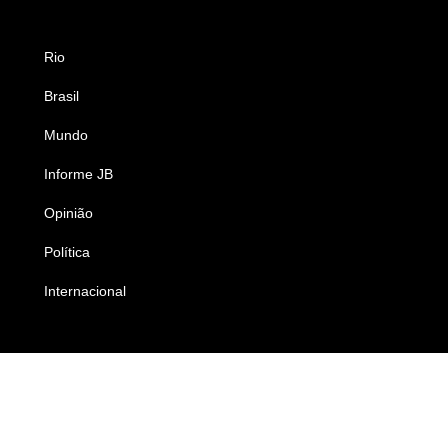
Rio
Esportes
Brasil
Saúde
Mundo
Ciência e Tecnologia
Informe JB
Caderno B
Opinião
Colunistas
Política
Economia
Internacional
Empresas e Negócios