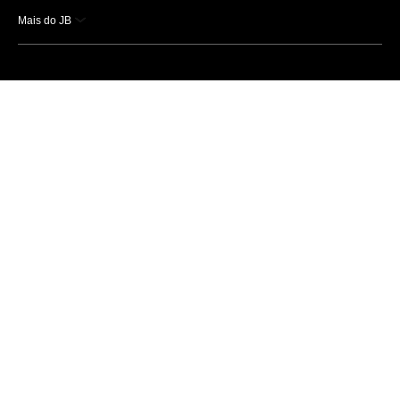
Mais do JB
Esportes
Saúde
Ciência e Tecnologia
Caderno B
Colunistas
Economia
Empresas e Negócios