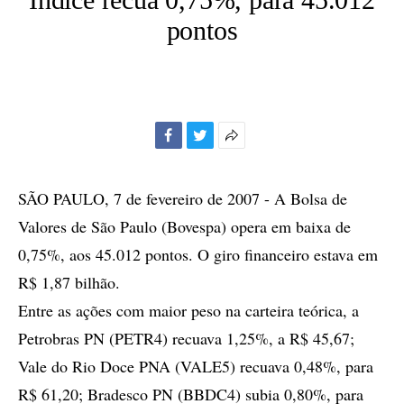
pontos
Facebook
Twitter
Mais
opções
de
SÃO PAULO, 7 de fevereiro de 2007 - A Bolsa de
compartilhamento
Valores de São Paulo (Bovespa) opera em baixa de
0,75%, aos 45.012 pontos. O giro financeiro estava em
R$ 1,87 bilhão.
Entre as ações com maior peso na carteira teórica, a
Petrobras PN (PETR4) recuava 1,25%, a R$ 45,67;
Vale do Rio Doce PNA (VALE5) recuava 0,48%, para
R$ 61,20; Bradesco PN (BBDC4) subia 0,80%, para