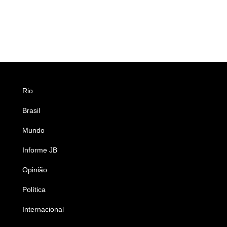
Rio
Esportes
Brasil
Saúde
Mundo
Ciência e Tecnologia
Informe JB
Caderno B
Opinião
Colunistas
Política
Economia
Internacional
Empresas e Negócios