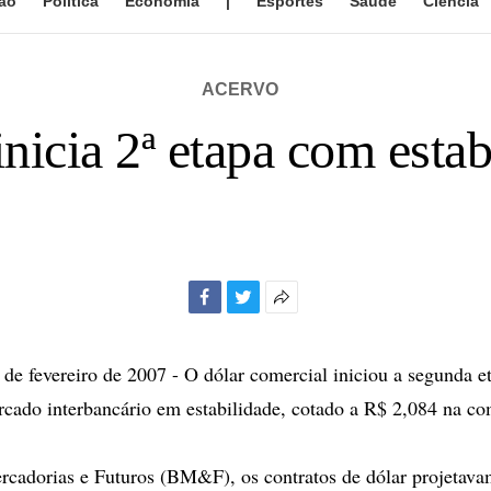
ão
Política
Economia
|
Esportes
Saúde
Ciência
ACERVO
inicia 2ª etapa com estab
Facebook
Twitter
Mais
opções
de
 fevereiro de 2007 - O dólar comercial iniciou a segunda e
compartilhamento
cado interbancário em estabilidade, cotado a R$ 2,084 na c
rcadorias e Futuros (BM&F), os contratos de dólar projetav