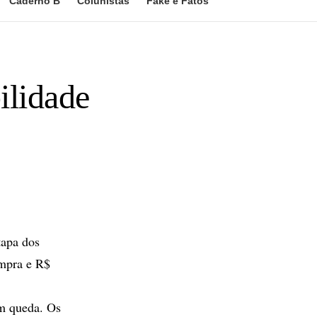
Caderno B
Colunistas
Fake e Fatos
ilidade
tapa dos
ompra e R$
am queda. Os