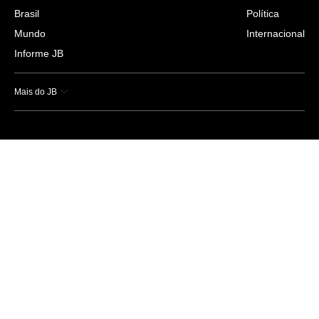
Brasil
Política
Mundo
Internacional
Informe JB
Mais do JB
Esportes
Saúde
Ciência e Tecnologia
Caderno B
Colunistas
Economia
Empresas e Negócios