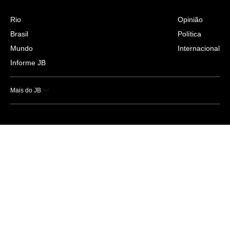
Rio
Opinião
Brasil
Política
Mundo
Internacional
Informe JB
Mais do JB
Esportes
Saúde
Ciência e Tecnologia
Caderno B
Colunistas
Economia
Empresas e Negócios