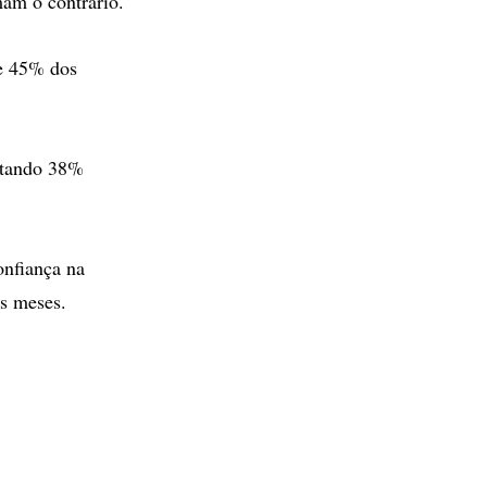
mam o contrário.
e 45% dos
ontando 38%
onfiança na
s meses.