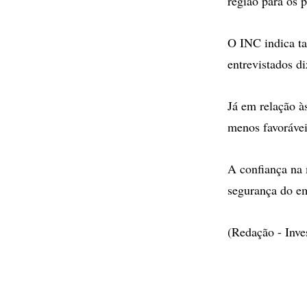
região para os 
O INC indica t
entrevistados di
Já em relação à
menos favorávei
A confiança na
segurança do e
(Redação - Inv