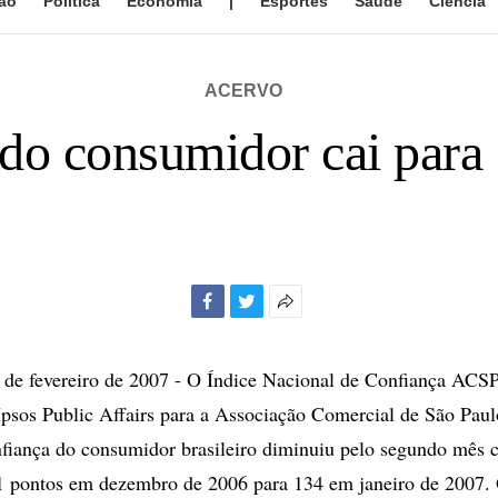
ão
Política
Economia
|
Esportes
Saúde
Ciência
ACERVO
do consumidor cai para
Facebook
Twitter
Mais
opções
de
e fevereiro de 2007 - O Índice Nacional de Confiança ACSP
compartilhamento
Ipsos Public Affairs para a Associação Comercial de São Pau
nfiança do consumidor brasileiro diminuiu pelo segundo mês 
1 pontos em dezembro de 2006 para 134 em janeiro de 2007. 