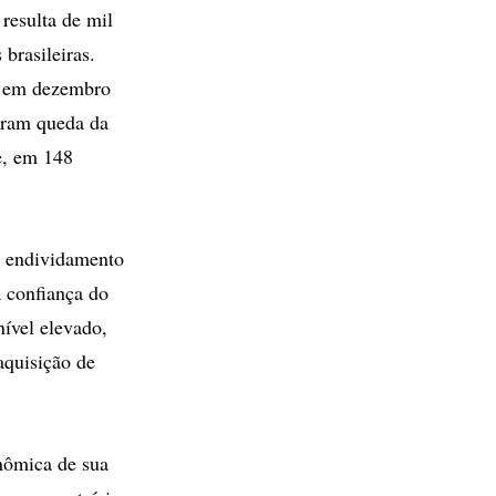
resulta de mil
 brasileiras.
s em dezembro
raram queda da
e, em 148
o endividamento
a confiança do
ível elevado,
aquisição de
onômica de sua