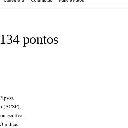
Caderno B
Colunistas
Fake e Fatos
 134 pontos
/Ipsos,
lo (ACSP),
consecutivo,
O índice,