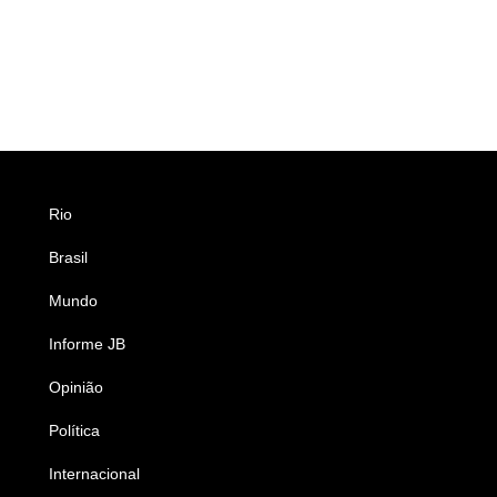
Rio
Esportes
Brasil
Saúde
Mundo
Ciência e Tecnologia
Informe JB
Caderno B
Opinião
Colunistas
Política
Economia
Internacional
Empresas e Negócios