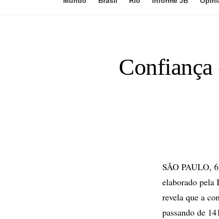
Mundo
Brasil
Rio
Informe JB
Opini
Confiança 
SÃO PAULO, 6 d
elaborado pela 
revela que a co
passando de 14