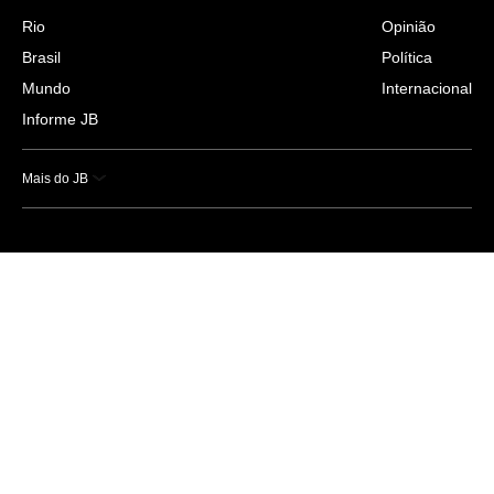
Rio
Opinião
Brasil
Política
Mundo
Internacional
Informe JB
Mais do JB
Esportes
Saúde
Ciência e Tecnologia
Caderno B
Colunistas
Economia
Empresas e Negócios