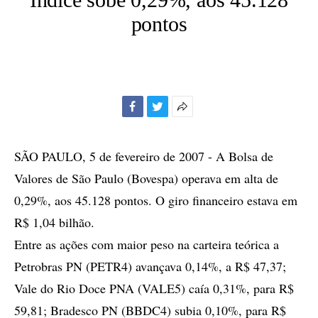
pontos
Facebook
Twitter
Mais
opções
de
SÃO PAULO, 5 de fevereiro de 2007 - A Bolsa de
compartilhamento
Valores de São Paulo (Bovespa) operava em alta de
0,29%, aos 45.128 pontos. O giro financeiro estava em
R$ 1,04 bilhão.
Entre as ações com maior peso na carteira teórica a
Petrobras PN (PETR4) avançava 0,14%, a R$ 47,37;
Vale do Rio Doce PNA (VALE5) caía 0,31%, para R$
59,81; Bradesco PN (BBDC4) subia 0,10%, para R$