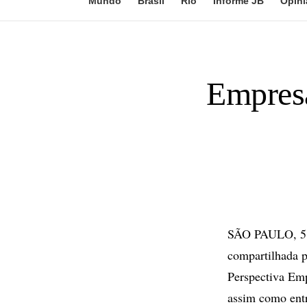
Mundo
Brasil
Rio
Informe JB
Opini
Empresá
SÃO PAULO, 5 de
compartilhada p
Perspectiva Empr
assim como entr