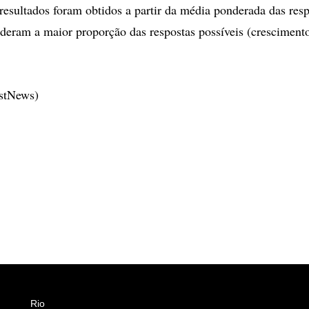
resultados foram obtidos a partir da média ponderada das res
deram a maior proporção das respostas possíveis (crescimento
estNews)
Rio
Esportes