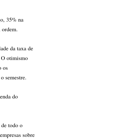
go, 35% na
 ordem.
dade da taxa de
. O otimismo
o os
 o semestre.
renda do
 de todo o
s empresas sobre