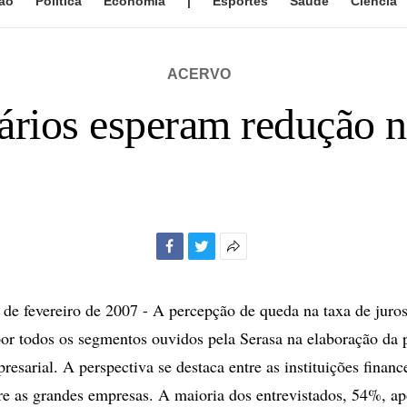
ão
Política
Economia
|
Esportes
Saúde
Ciência
ACERVO
rios esperam redução n
Facebook
Twitter
Mais
opções
de
 fevereiro de 2007 - A percepção de queda na taxa de juros
compartilhamento
or todos os segmentos ouvidos pela Serasa na elaboração da 
esarial. A perspectiva se destaca entre as instituições financ
e as grandes empresas. A maioria dos entrevistados, 54%, ap