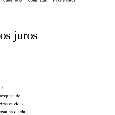
Caderno B
Colunistas
Fake e Fatos
os juros
 é
pesquisa de
eiras ouvidas,
osta na queda