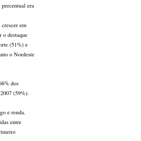
 percentual era
á crescer em
r o destaque
Norte (51%) e
anto o Nordeste
 66% dos
e 2007 (59%).
go e renda.
idas entre
rimeiro