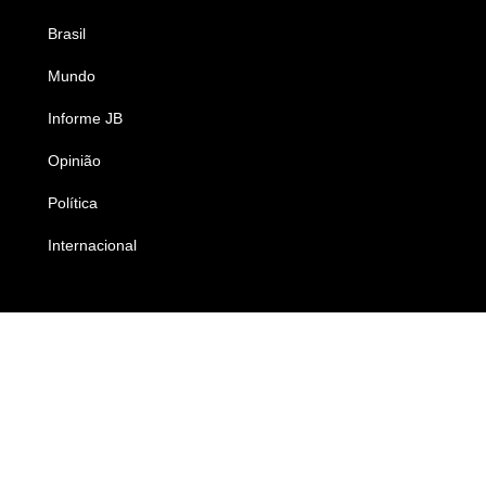
Brasil
Saúde
Mundo
Ciência e Tecnologia
Informe JB
Caderno B
Opinião
Colunistas
Política
Economia
Internacional
Empresas e Negócios