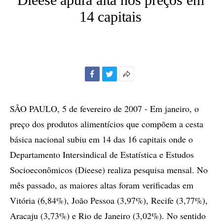
14 capitais
Facebook
Twitter
Mais
opções
de
SÃO PAULO, 5 de fevereiro de 2007 - Em janeiro, o
compartilhamento
preço dos produtos alimentícios que compõem a cesta
básica nacional subiu em 14 das 16 capitais onde o
Departamento Intersindical de Estatística e Estudos
Socioeconômicos (Dieese) realiza pesquisa mensal. No
mês passado, as maiores altas foram verificadas em
Vitória (6,84%), João Pessoa (3,97%), Recife (3,77%),
Aracaju (3,73%) e Rio de Janeiro (3,02%). No sentido