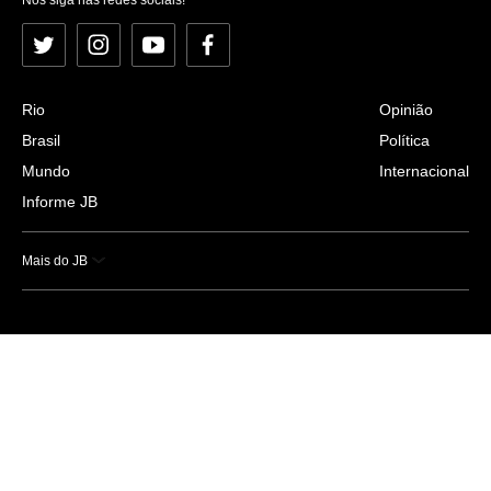
Twitter
Instagram
YouTube
Facebook
Rio
Opinião
Brasil
Política
Mundo
Internacional
Informe JB
Mais do JB
Esportes
Saúde
Ciência e Tecnologia
Caderno B
Colunistas
Economia
Empresas e Negócios