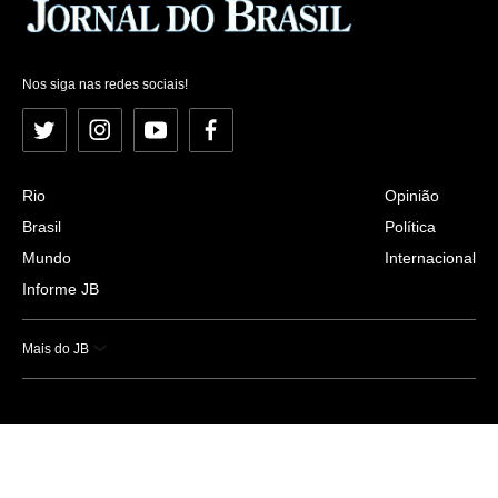
Nos siga nas redes sociais!
Twitter
Instagram
YouTube
Facebook
Rio
Opinião
Brasil
Política
Mundo
Internacional
Informe JB
Mais do JB
Esportes
Saúde
Ciência e Tecnologia
Caderno B