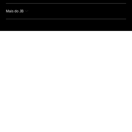
Mais do JB
Esportes
Saúde
Ciência e Tecnologia
Caderno B
Colunistas
Economia
Empresas e Negócios