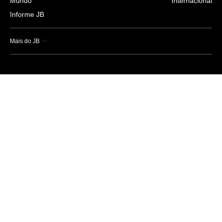
Mundo
Internacional
Informe JB
Mais do JB
Esportes
Saúde
Ciência e Tecnologia
Caderno B
Colunistas
Economia
Empresas e Negócios