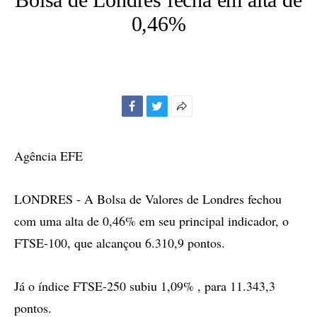
0,46%
Facebook
Twitter
Mais
opções
de
Agência EFE
compartilhamento
LONDRES - A Bolsa de Valores de Londres fechou
com uma alta de 0,46% em seu principal indicador, o
FTSE-100, que alcançou 6.310,9 pontos.
Já o índice FTSE-250 subiu 1,09% , para 11.343,3
pontos.