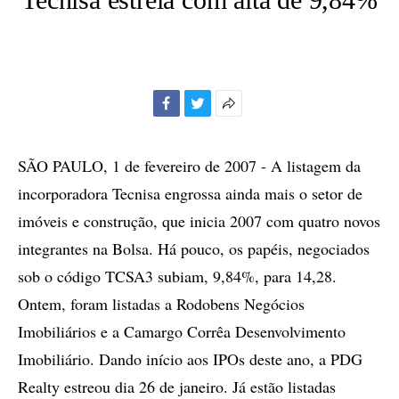
Facebook
Twitter
Mais
opções
de
SÃO PAULO, 1 de fevereiro de 2007 - A listagem da
compartilhamento
incorporadora Tecnisa engrossa ainda mais o setor de
imóveis e construção, que inicia 2007 com quatro novos
integrantes na Bolsa. Há pouco, os papéis, negociados
sob o código TCSA3 subiam, 9,84%, para 14,28.
Ontem, foram listadas a Rodobens Negócios
Imobiliários e a Camargo Corrêa Desenvolvimento
Imobiliário. Dando início aos IPOs deste ano, a PDG
Realty estreou dia 26 de janeiro. Já estão listadas