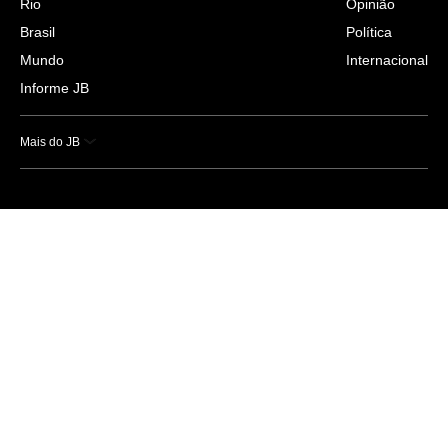
Rio
Opinião
Brasil
Política
Mundo
Internacional
Informe JB
Mais do JB
Esportes
Saúde
Ciência e Tecnologia
Caderno B
Colunistas
Economia
Empresas e Negócios