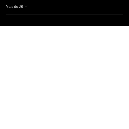
Mais do JB
Esportes
Saúde
Ciência e Tecnologia
Caderno B
Colunistas
Economia
Empresas e Negócios