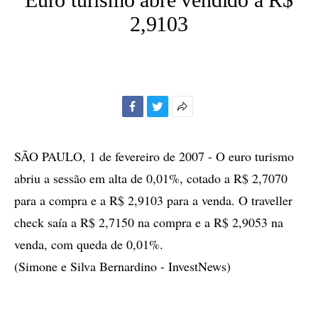
2,9103
Facebook
Twitter
Mais
opções
de
SÃO PAULO, 1 de fevereiro de 2007 - O euro turismo
compartilhamento
abriu a sessão em alta de 0,01%, cotado a R$ 2,7070
para a compra e a R$ 2,9103 para a venda. O traveller
check saía a R$ 2,7150 na compra e a R$ 2,9053 na
venda, com queda de 0,01%.
(Simone e Silva Bernardino - InvestNews)