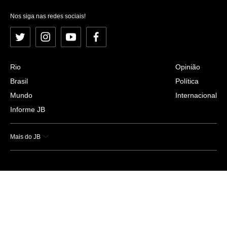
Nos siga nas redes sociais!
Twitter
Instagram
YouTube
Facebook
Rio
Opinião
Brasil
Política
Mundo
Internacional
Informe JB
Mais do JB
Esportes
Saúde
Ciência e Tecnologia
Caderno B
Colunistas
Economia