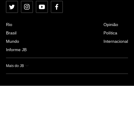
Twitter
Instagram
YouTube
Facebook
Rio
Opinião
Brasil
Política
Mundo
Internacional
Informe JB
Mais do JB
Esportes
Saúde
Ciência e Tecnologia
Caderno B
Colunistas
Economia
Empresas e Negócios