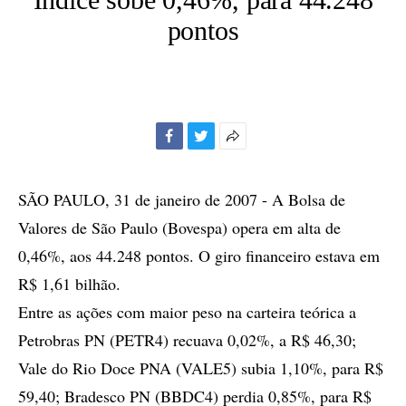
pontos
Facebook
Twitter
Mais
opções
de
SÃO PAULO, 31 de janeiro de 2007 - A Bolsa de
compartilhamento
Valores de São Paulo (Bovespa) opera em alta de
0,46%, aos 44.248 pontos. O giro financeiro estava em
R$ 1,61 bilhão.
Entre as ações com maior peso na carteira teórica a
Petrobras PN (PETR4) recuava 0,02%, a R$ 46,30;
Vale do Rio Doce PNA (VALE5) subia 1,10%, para R$
59,40; Bradesco PN (BBDC4) perdia 0,85%, para R$