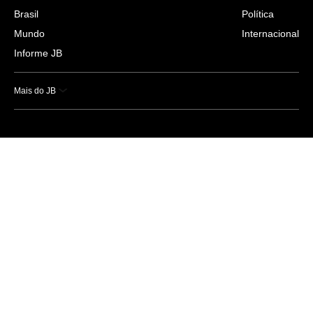
Brasil
Política
Mundo
Internacional
Informe JB
Mais do JB
Esportes
Saúde
Ciência e Tecnologia
Caderno B
Colunistas
Economia
Empresas e Negócios