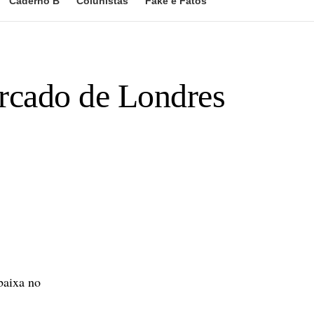
Caderno B
Colunistas
Fake e Fatos
ercado de Londres
baixa no