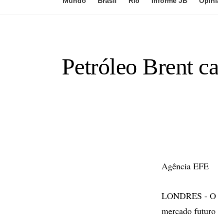
Mundo
Brasil
Rio
Informe JB
Opini
Petróleo Brent c
Agência EFE
LONDRES - O bar
mercado futuro