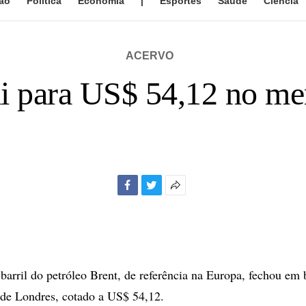
ão
Política
Economia
|
Esportes
Saúde
Ciência
ACERVO
ai para US$ 54,12 no m
Facebook
Twitter
Mais
opções
de
compartilhamento
ril do petróleo Brent, de referência na Europa, fechou em 
 de Londres, cotado a US$ 54,12.