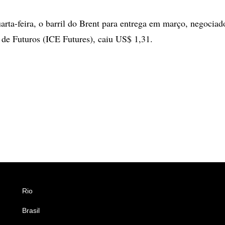
arta-feira, o barril do Brent para entrega em março, negociad
l de Futuros (ICE Futures), caiu US$ 1,31.
Rio
Esportes
Brasil
Saúde