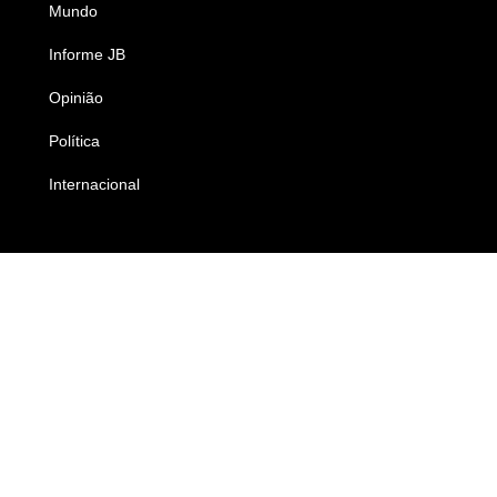
Mundo
Ciência e Tecnologia
Informe JB
Caderno B
Opinião
Colunistas
Política
Economia
Internacional
Empresas e Negócios