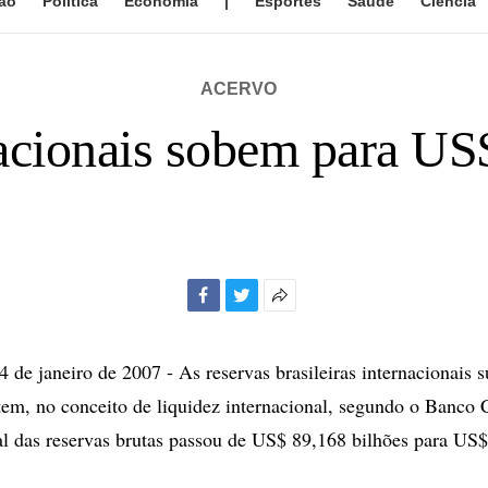
ão
Política
Economia
|
Esportes
Saúde
Ciência
ACERVO
acionais sobem para US
Facebook
Twitter
Mais
opções
de
e janeiro de 2007 - As reservas brasileiras internacionais
compartilhamento
em, no conceito de liquidez internacional, segundo o Banco 
al das reservas brutas passou de US$ 89,168 bilhões para US