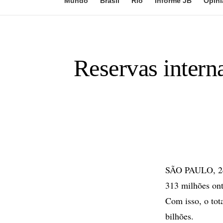
Mundo
Brasil
Rio
Informe JB
Opini
Reservas intern
SÃO PAULO, 24 d
313 milhões ont
Com isso, o tot
bilhões.