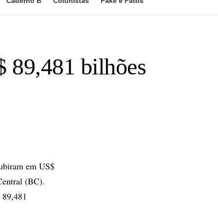
Caderno B
Colunistas
Fake e Fatos
$ 89,481 bilhões
 subiram em US$
Central (BC).
$ 89,481