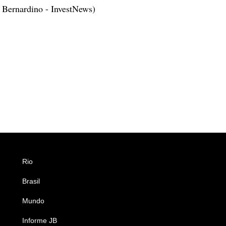
 Bernardino - InvestNews)
Rio
Esportes
Brasil
Saúde
Mundo
Ciência e Tecnologia
Informe JB
Caderno B