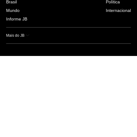
Brasil
Política
Mundo
Internacional
Informe JB
Mais do JB
Esportes
Saúde
Ciência e Tecnologia
Caderno B
Colunistas
Economia
Empresas e Negócios