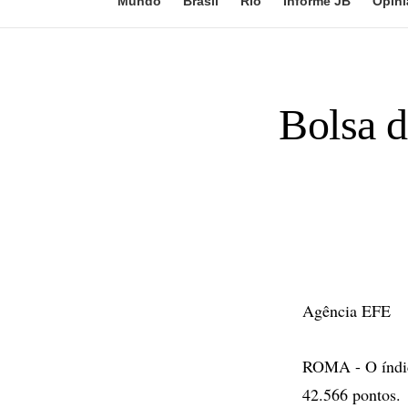
Mundo
Brasil
Rio
Informe JB
Opini
Bolsa d
Agência EFE
ROMA - O índic
42.566 pontos.