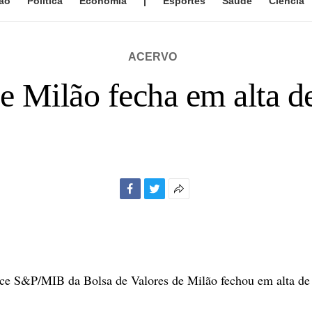
ão
Política
Economia
|
Esportes
Saúde
Ciência
ACERVO
e Milão fecha em alta 
Facebook
Twitter
Mais
opções
de
compartilhamento
e S&P/MIB da Bolsa de Valores de Milão fechou em alta de