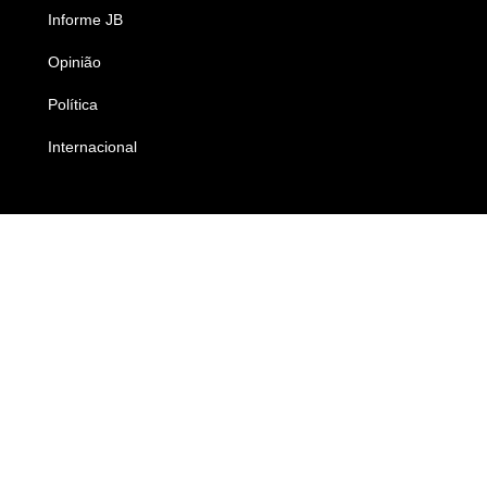
Informe JB
Caderno B
Opinião
Colunistas
Política
Economia
Internacional
Empresas e Negócios