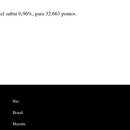
tel subiu 0,96%, para 32.663 pontos.
Rio
Esportes
Brasil
Saúde
Mundo
Ciência e Tecnologia