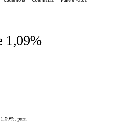
Caderno B
Colunistas
Fake e Fatos
de 1,09%
 1,09%, para