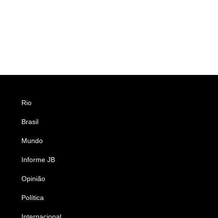
Rio
Esportes
Brasil
Saúde
Mundo
Ciência e Tecnologia
Informe JB
Caderno B
Opinião
Colunistas
Política
Economia
Internacional
Empresas e Negócios