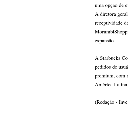
uma opção de en
A diretora gera
receptividade do
MorumbiShopping
expansão.
A Starbucks Cof
pedidos de usuá
premium, com m
América Latina
(Redação - Inv