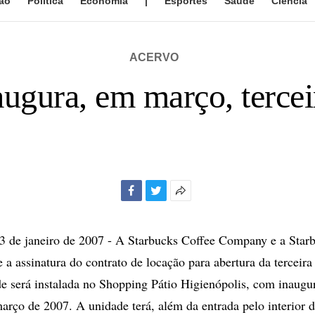
ão
Política
Economia
|
Esportes
Saúde
Ciência
ACERVO
augura, em março, tercei
Facebook
Twitter
Mais
opções
de
de janeiro de 2007 - A Starbucks Coffee Company e a Starb
compartilhamento
 a assinatura do contrato de locação para abertura da terceira
e será instalada no Shopping Pátio Higienópolis, com inaugu
arço de 2007. A unidade terá, além da entrada pelo interior 