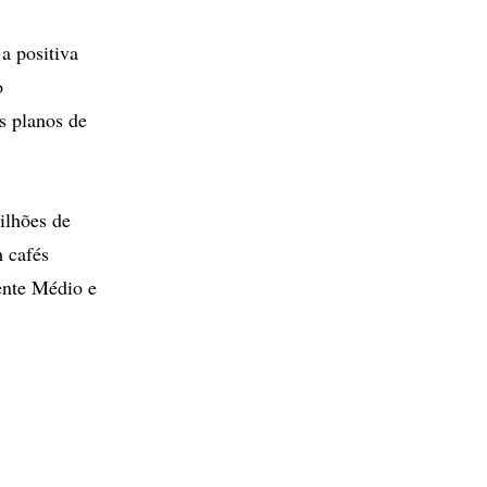
a positiva
o
s planos de
ilhões de
m cafés
ente Médio e