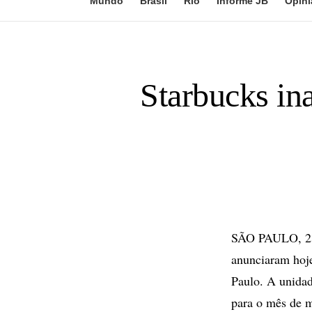
Mundo
Brasil
Rio
Informe JB
Opini
Starbucks in
SÃO PAULO, 23 
anunciaram hoje
Paulo. A unidad
para o mês de m