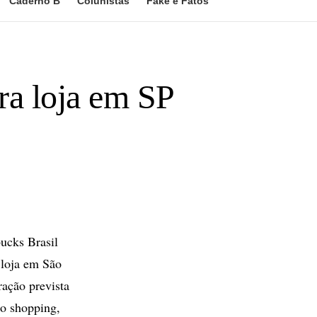
Caderno B
Colunistas
Fake e Fatos
ra loja em SP
ucks Brasil
 loja em São
ração prevista
do shopping,