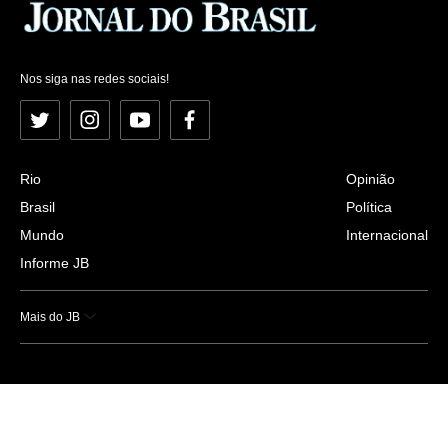
Nos siga nas redes sociais!
Twitter
Instagram
YouTube
Facebook
Rio
Opinião
Brasil
Política
Mundo
Internacional
Informe JB
Mais do JB
Esportes
Saúde
Ciência e Tecnologia
Caderno B