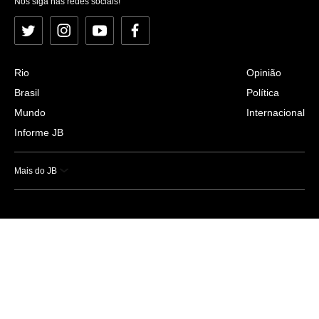
Nos siga nas redes sociais!
Twitter
Instagram
YouTube
Facebook
Rio
Opinião
Brasil
Política
Mundo
Internacional
Informe JB
Mais do JB
Esportes
Saúde
Ciência e Tecnologia
Caderno B
Colunistas
Economia
Empresas e Negócios