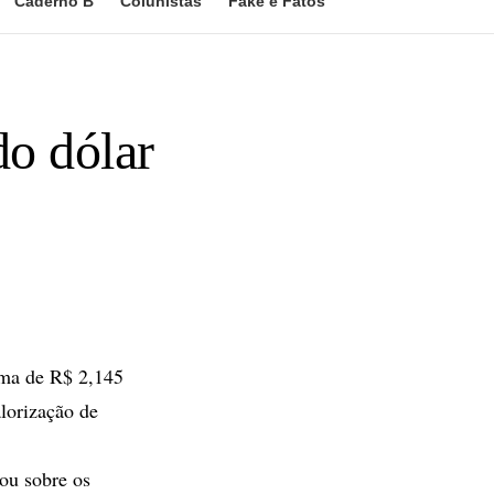
Caderno B
Colunistas
Fake e Fatos
do dólar
ima de R$ 2,145
lorização de
ou sobre os