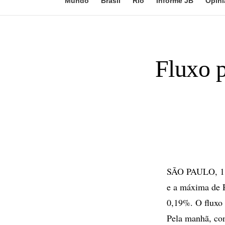
Mundo
Brasil
Rio
Informe JB
Opini
Fluxo p
SÃO PAULO, 11 
e a máxima de 
0,19%. O fluxo 
Pela manhã, com