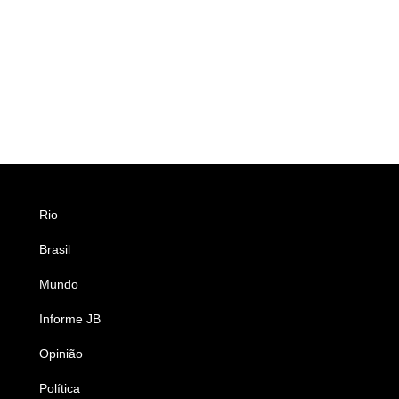
Rio
Esportes
Brasil
Saúde
Mundo
Ciência e Tecnologia
Informe JB
Caderno B
Opinião
Colunistas
Política
Economia