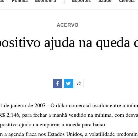
ão
Política
Economia
|
Esportes
Saúde
Ciência
ACERVO
ositivo ajuda na queda 
Facebook
Twitter
Mais
opções
de
de janeiro de 2007 - O dólar comercial oscilou entre a mín
compartilhamento
R$ 2,146, para fechar a manhã vendido na mínima, com desva
positivo ajudou a empurrar a moeda para baixo.
 a agenda fraca nos Estados Unidos, a volatilidade predomin