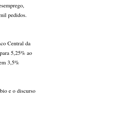
desemprego,
mil pedidos.
co Central da
 para 5,25% ao
o em 3,5%
bio e o discurso