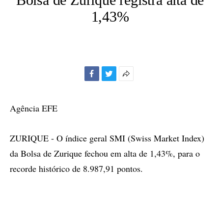
1,43%
Facebook
Twitter
Mais
opções
de
Agência EFE
compartilhamento
ZURIQUE - O índice geral SMI (Swiss Market Index)
da Bolsa de Zurique fechou em alta de 1,43%, para o
recorde histórico de 8.987,91 pontos.