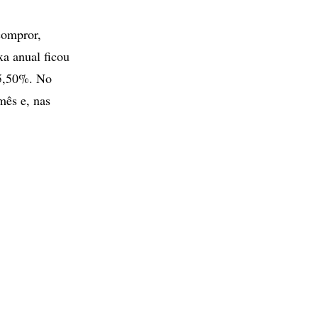
compror,
xa anual ficou
 5,50%. No
mês e, nas