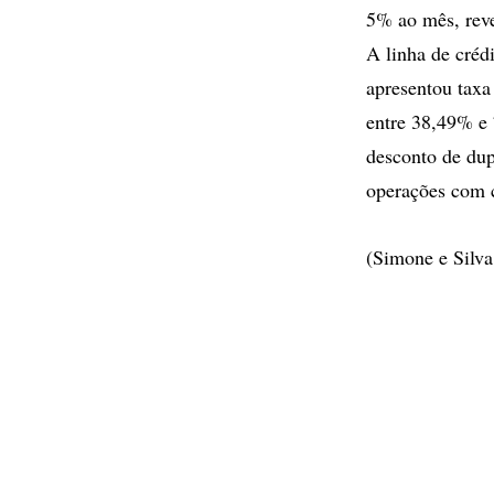
5% ao mês, reve
A linha de créd
apresentou taxa
entre 38,49% e
desconto de dup
operações com c
(Simone e Silva