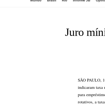
Mundo
Brasil
Rio
Informe JB
Opini
Juro mín
SÃO PAULO, 10 
indicaram taxa 
para empréstimo
rotativos, a ta