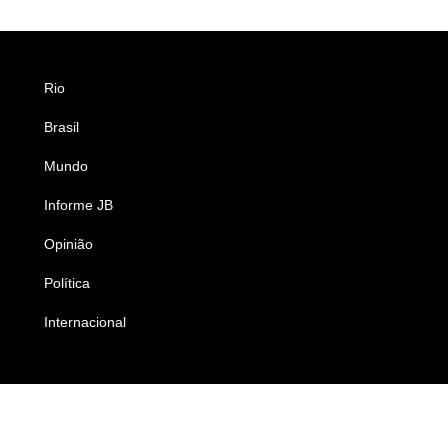
Rio
Esportes
Brasil
Saúde
Mundo
Ciência e Tecnologia
Informe JB
Caderno B
Opinião
Colunistas
Política
Economia
Internacional
Empresas e Negócios