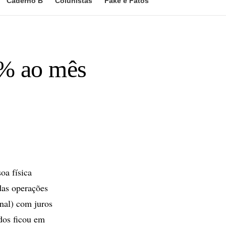
Caderno B
Colunistas
Fake e Fatos
6% ao mês
oa física
das operações
nal) com juros
dos ficou em