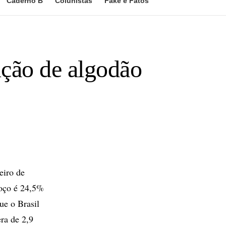
Caderno B
Colunistas
Fake e Fatos
ução de algodão
eiro de
roço é 24,5%
ue o Brasil
era de 2,9