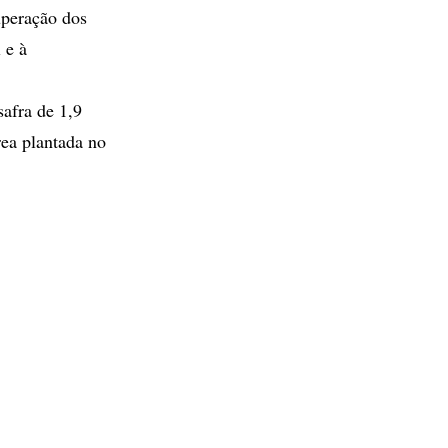
uperação dos
 e à
afra de 1,9
ea plantada no