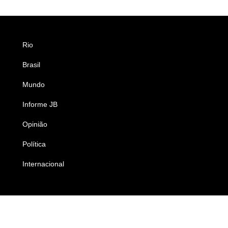
Rio
Esportes
Brasil
Saúde
Mundo
Ciência e Tecnologia
Informe JB
Caderno B
Opinião
Colunistas
Política
Economia
Internacional
Empresas e Negócios