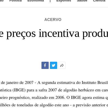
ão
Política
Economia
|
Esportes
Saúde
Ciência
ACERVO
 preços incentiva prod
Facebook
Twitter
Mais
opções
de
 janeiro de 2007 - A segunda estimativa do Instituto Brasil
compartilhamento
atística (IBGE) para a safra 2007 de algodão herbáceo em ca
meiro prognóstico, realizado em 2006. O IBGE agora estima q
lhões de toneladas de algodão este ano - a previsão anterior 