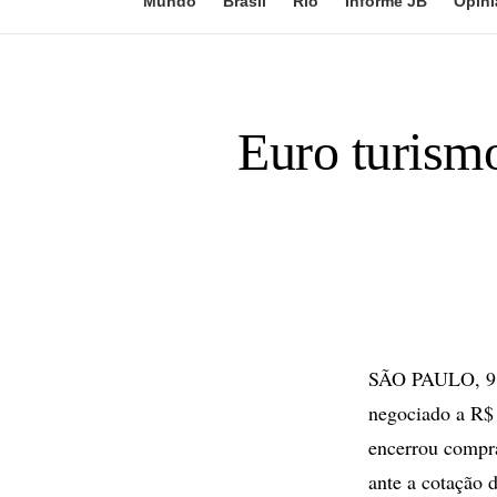
Mundo
Brasil
Rio
Informe JB
Opini
Euro turismo
SÃO PAULO, 9 d
negociado a R$ 
encerrou compr
ante a cotação 