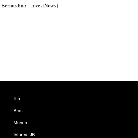
 Bernardino - InvestNews)
Rio
Esportes
Brasil
Saúde
Mundo
Ciência e Tecnologia
Informe JB
Caderno B