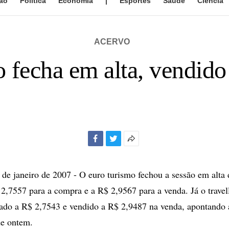
ão
Política
Economia
|
Esportes
Saúde
Ciência
ACERVO
 fecha em alta, vendid
Facebook
Twitter
Mais
opções
de
e janeiro de 2007 - O euro turismo fechou a sessão em alta
compartilhamento
2,7557 para a compra e a R$ 2,9567 para a venda. Já o travel
ado a R$ 2,7543 e vendido a R$ 2,9487 na venda, apontando 
de ontem.