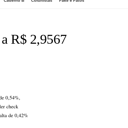
Caderno B
Colunistas
Fake e Fatos
o a R$ 2,9567
 de 0,54%,
ler check
alta de 0,42%