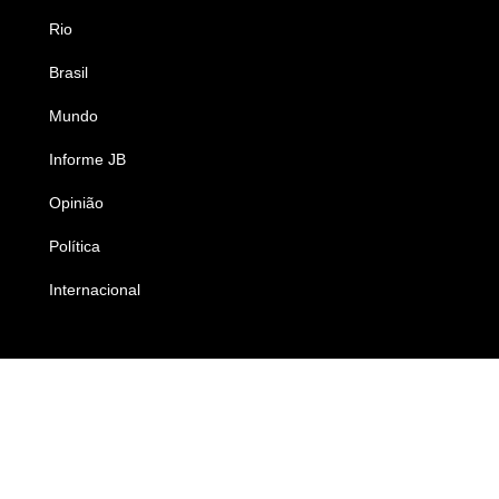
Rio
Esportes
Brasil
Saúde
Mundo
Ciência e Tecnologia
Informe JB
Caderno B
Opinião
Colunistas
Política
Economia
Internacional
Empresas e Negócios