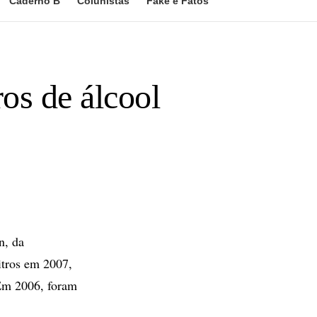
Caderno B
Colunistas
Fake e Fatos
ros de álcool
n, da
litros em 2007,
 Em 2006, foram