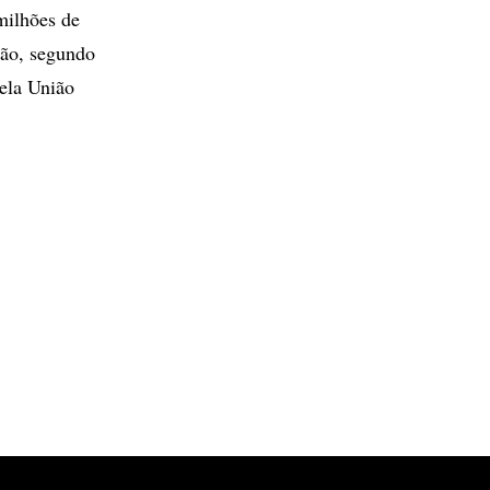
 milhões de
são, segundo
pela União