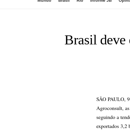
Mundo
Brasil
Rio
Informe JB
Opini
Brasil deve 
SÃO PAULO, 9 d
Agroconsult, as 
seguindo a ten
exportados 3,2 b