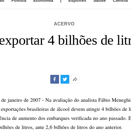
ão
Política
Economia
|
Esportes
Saúde
Ciência
ACERVO
exportar 4 bilhões de lit
Facebook
Twitter
Mais
opções
de
e janeiro de 2007 - Na avaliação do analista Fábio Meneghi
compartilhamento
exportações brasileiras de álcool devem atingir 4 bilhões de 
dência de aumento dos embarques verificada no ano passado.
ilhões de litros, ante 2,6 bilhões de litros do ano anterior.