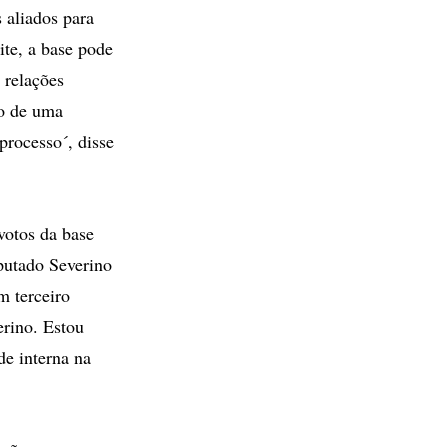
 aliados para
ite, a base pode
 relações
to de uma
 processo´, disse
votos da base
eputado Severino
m terceiro
erino. Estou
de interna na