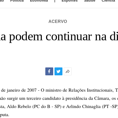
ão
Política
Economia
|
Esportes
Saúde
Ciência
ACERVO
a podem continuar na di
Facebook
Twitter
Mais
opções
de
 janeiro de 2007 - O ministro de Relações Institucionais, 
compartilhamento
não surgir um terceiro candidato à presidência da Câmara, os 
sta, Aldo Rebelo (PC do B - SP) e Arlindo Chinaglia (PT -SP
puta.