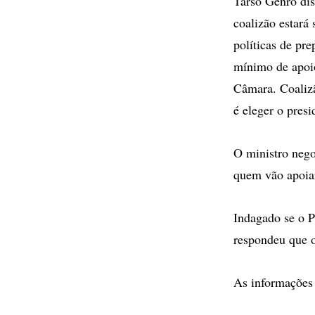
Tarso Genro dis
coalizão estará
políticas de pr
mínimo de apoio
Câmara. Coalizão
é eleger o presi
O ministro nego
quem vão apoiar
Indagado se o Pa
respondeu que o
As informações 