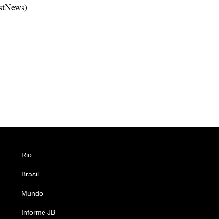
estNews)
Rio
Esportes
Brasil
Saúde
Mundo
Ciência e Tecnologia
Informe JB
Caderno B