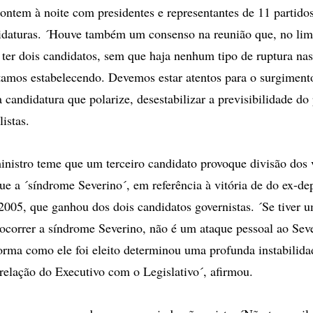
 ontem à noite com presidentes e representantes de 11 partidos
didaturas. ´Houve também um consenso na reunião que, no lim
 ter dois candidatos, sem que haja nenhum tipo de ruptura nas
stamos estabelecendo. Devemos estar atentos para o surgimen
a candidatura que polarize, desestabilizar a previsibilidade do
istas.
inistro teme que um terceiro candidato provoque divisão dos 
ique a ´síndrome Severino´, em referência à vitória de do ex-d
2005, que ganhou dos dois candidatos governistas. ´Se tiver u
ocorrer a síndrome Severino, não é um ataque pessoal ao Sev
orma como ele foi eleito determinou uma profunda instabilida
 relação do Executivo com o Legislativo´, afirmou.