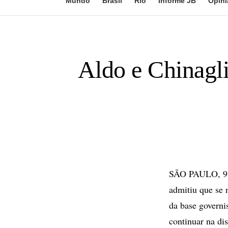
Mundo
Brasil
Rio
Informe JB
Opini
Aldo e Chinagli
SÃO PAULO, 9 de
admitiu que se 
da base governi
continuar na dis