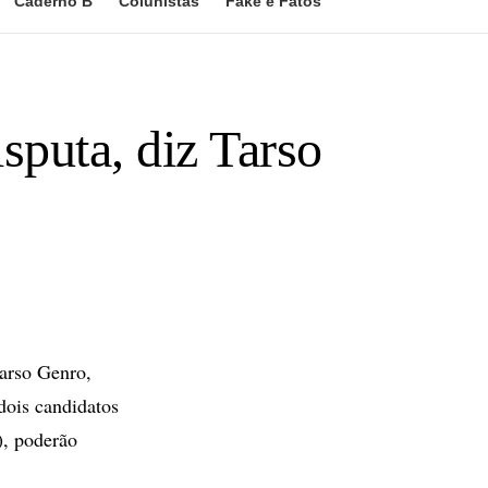
Caderno B
Colunistas
Fake e Fatos
sputa, diz Tarso
Tarso Genro,
dois candidatos
), poderão