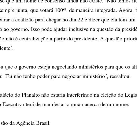
se que um nome de consenso ainda não existe. ´Não temos il
 sempre junta, que votará 100% de maneira integrada. Agora,
eparar a coalizão para chegar no dia 22 e dizer que ela tem u
 ao governo. Isso pode ajudar inclusive na questão da presid
 não é centralização a partir do presidente. A questão priori
dente´.
u que o governo esteja negociando ministérios para que os a
. ´Eu não tenho poder para negociar ministério´, ressaltou.
lácio do Planalto não estaria interferindo na eleição do Legis
 Executivo terá de manifestar opinião acerca de um nome.
são da Agência Brasil.