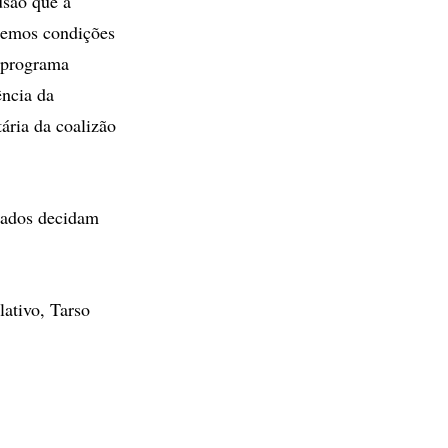
usão que a
 temos condições
m programa
ência da
tária da coalizão
liados decidam
lativo, Tarso