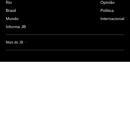
Rio
Opinião
Brasil
Política
Mundo
Internacional
Informe JB
Mais do JB
Esportes
Saúde
Ciência e Tecnologia
Caderno B
Colunistas
Economia
Empresas e Negócios