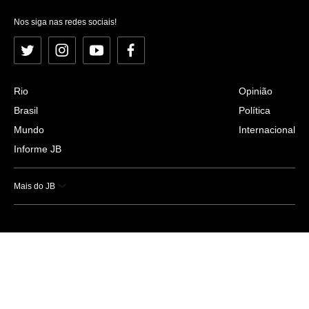
Nos siga nas redes sociais!
Twitter
Instagram
YouTube
Facebook
Rio
Opinião
Brasil
Política
Mundo
Internacional
Informe JB
Mais do JB
Esportes
Saúde
Ciência e Tecnologia
Caderno B
Colunistas
Economia