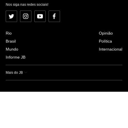
Nos siga nas redes sociais!
Twitter
Instagram
YouTube
Facebook
Rio
Opinião
Brasil
Política
Mundo
Internacional
Informe JB
Mais do JB
Esportes
Saúde
Ciência e Tecnologia
Caderno B
Colunistas
Economia