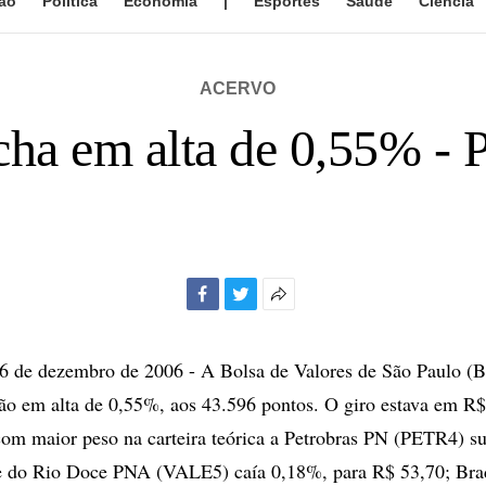
ão
Política
Economia
|
Esportes
Saúde
Ciência
ACERVO
cha em alta de 0,55% - 
Facebook
Twitter
Mais
opções
de
de dezembro de 2006 - A Bolsa de Valores de São Paulo (B
compartilhamento
ão em alta de 0,55%, aos 43.596 pontos. O giro estava em R$
com maior peso na carteira teórica a Petrobras PN (PETR4) s
e do Rio Doce PNA (VALE5) caía 0,18%, para R$ 53,70; Br