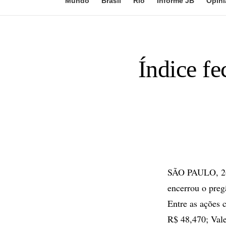
Mundo
Brasil
Rio
Informe JB
Opini
Índice fe
SÃO PAULO, 26 
encerrou o preg
Entre as ações 
R$ 48,470; Val