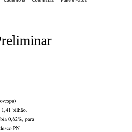
Caderno B
Colunistas
Fake e Fatos
Preliminar
ovespa)
 1,41 bilhão.
ubia 0,62%, para
adesco PN