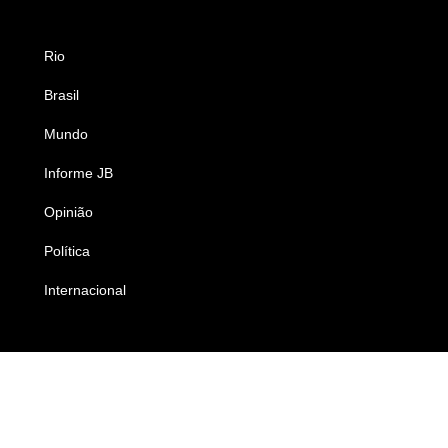
Rio
Esportes
Brasil
Saúde
Mundo
Ciência e Tecnologia
Informe JB
Caderno B
Opinião
Colunistas
Política
Economia
Internacional
Empresas e Negócios