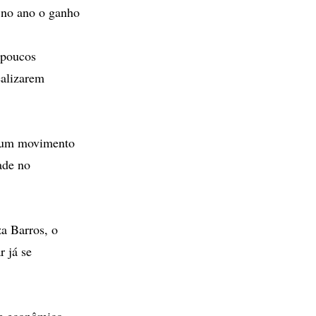
 no ano o ganho
 poucos
ealizarem
do um movimento
ade no
a Barros, o
r já se
te econômico