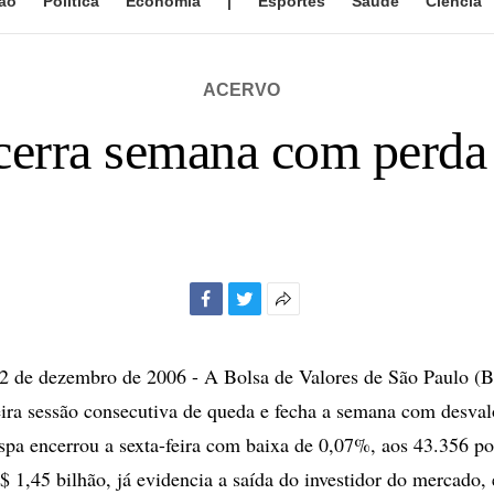
ão
Política
Economia
|
Esportes
Saúde
Ciência
ACERVO
ncerra semana com perda
Facebook
Twitter
Mais
opções
de
de dezembro de 2006 - A Bolsa de Valores de São Paulo (B
compartilhamento
ceira sessão consecutiva de queda e fecha a semana com desval
pa encerrou a sexta-feira com baixa de 0,07%, aos 43.356 po
R$ 1,45 bilhão, já evidencia a saída do investidor do mercado,