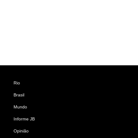
Rio
Esportes
Brasil
Saúde
Mundo
Ciência e Tecnologia
Informe JB
Caderno B
Opinião
Colunistas