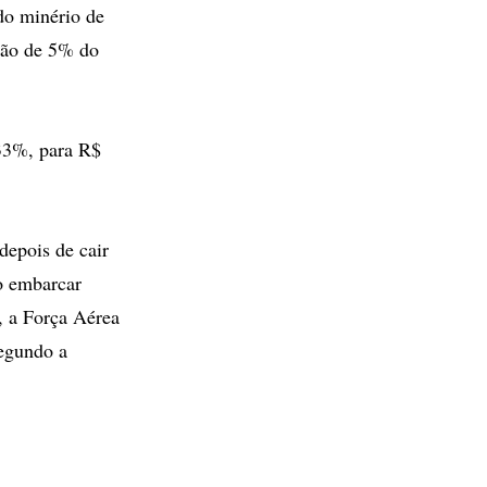
do minério de
são de 5% do
33%, para R$
epois de cair
o embarcar
, a Força Aérea
Segundo a