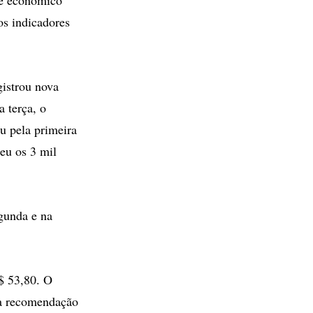
os indicadores
gistrou nova
 terça, o
u pela primeira
teu os 3 mil
gunda e na
$ 53,80. O
 a recomendação