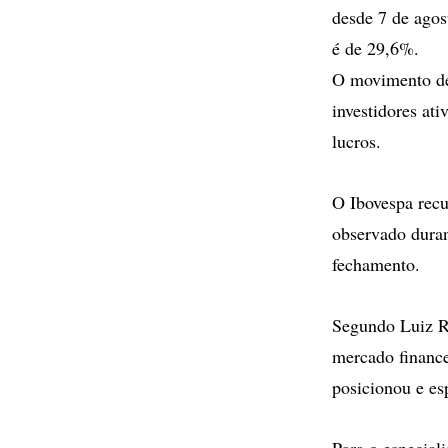
desde 7 de agos
é de 29,6%.
O movimento de
investidores at
lucros.
O Ibovespa recu
observado duran
fechamento.
Segundo Luiz Ro
mercado finance
posicionou e es
Para o especial