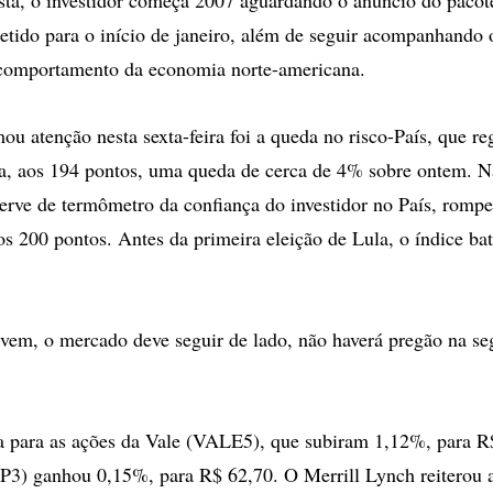
metido para o início de janeiro, além de seguir acompanhando 
 comportamento da economia norte-americana.
ou atenção nesta sexta-feira foi a queda no risco-País, que re
a, aos 194 pontos, uma queda de cerca de 4% sobre ontem. Na
serve de termômetro da confiança do investidor no País, rompe
os 200 pontos. Antes da primeira eleição de Lula, o índice ba
em, o mercado deve seguir de lado, não haverá pregão na se
a para as ações da Vale (VALE5), que subiram 1,12%, para R
3) ganhou 0,15%, para R$ 62,70. O Merrill Lynch reiterou