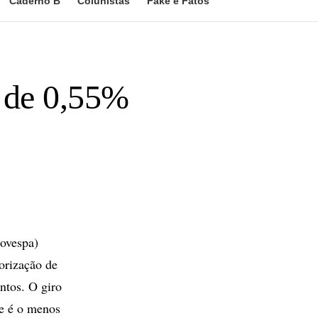
Caderno B
Colunistas
Fake e Fatos
 de 0,55%
ovespa)
orização de
ntos. O giro
 e é o menos