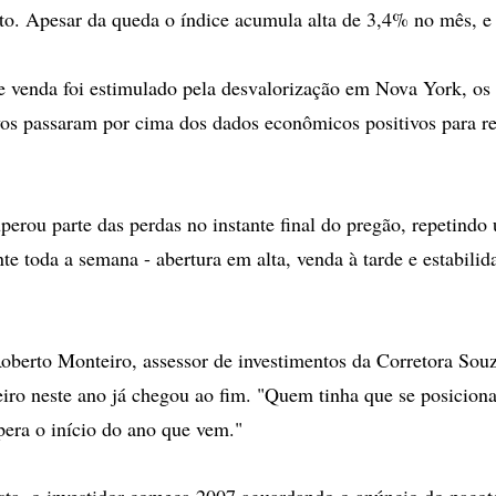
to. Apesar da queda o índice acumula alta de 3,4% no mês, e
 venda foi estimulado pela desvalorização em Nova York, os
ivos passaram por cima dos dados econômicos positivos para r
perou parte das perdas no instante final do pregão, repetin
te toda a semana - abertura em alta, venda à tarde e estabilid
berto Monteiro, assessor de investimentos da Corretora Souz
iro neste ano já chegou ao fim. "Quem tinha que se posiciona
pera o início do ano que vem."
ista, o investidor começa 2007 aguardando o anúncio do paco