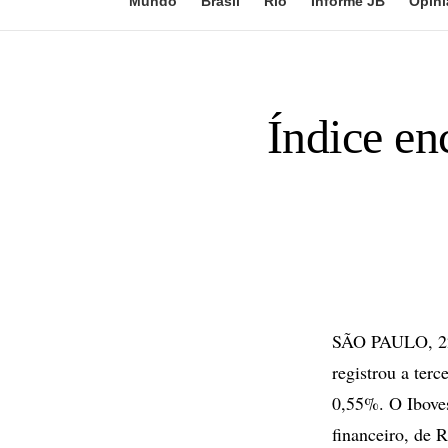
Mundo
Brasil
Rio
Informe JB
Opini
Índice e
SÃO PAULO, 22 
registrou a ter
0,55%. O Iboves
financeiro, de 