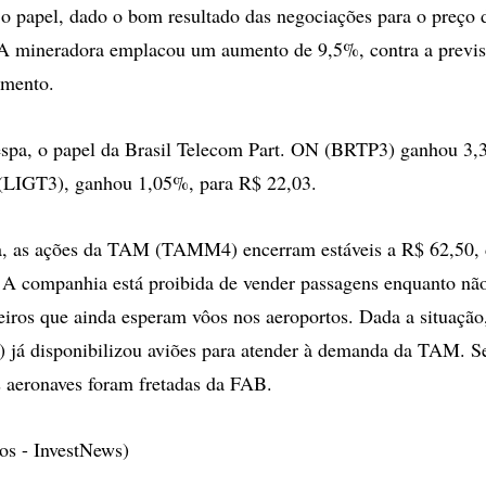
o papel, dado o bom resultado das negociações para o preço 
 A mineradora emplacou um aumento de 9,5%, contra a previ
imento.
espa, o papel da Brasil Telecom Part. ON (BRTP3) ganhou 3,
 (LIGT3), ganhou 1,05%, para R$ 22,03.
a, as ações da TAM (TAMM4) encerram estáveis a R$ 62,50, d
 A companhia está proibida de vender passagens enquanto nã
eiros que ainda esperam vôos nos aeroportos. Dada a situação
) já disponibilizou aviões para atender à demanda da TAM. 
 aeronaves foram fretadas da FAB.
s - InvestNews)