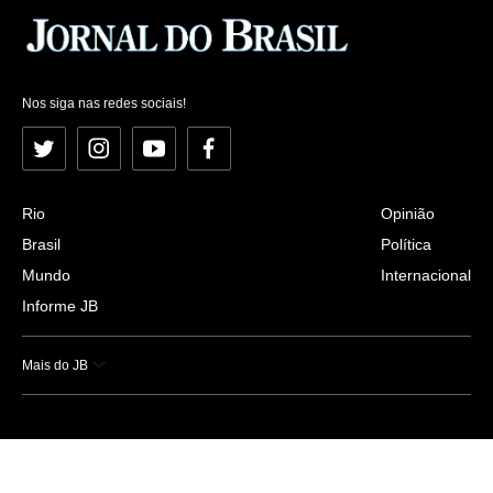
Nos siga nas redes sociais!
Twitter
Instagram
YouTube
Facebook
Rio
Opinião
Brasil
Política
Mundo
Internacional
Informe JB
Mais do JB
Esportes
Saúde
Ciência e Tecnologia
Caderno B