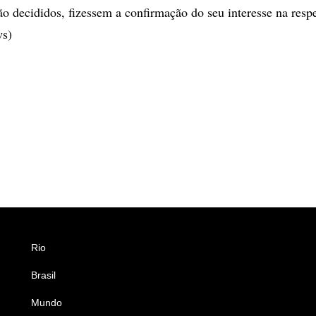
ão decididos, fizessem a confirmação do seu interesse na resp
ws)
Rio
Esportes
Brasil
Saúde
Mundo
Ciência e Tecnologia