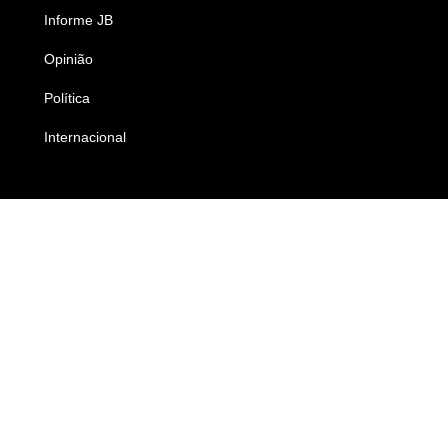
Informe JB
Caderno B
Opinião
Colunistas
Política
Economia
Internacional
Empresas e Negócios