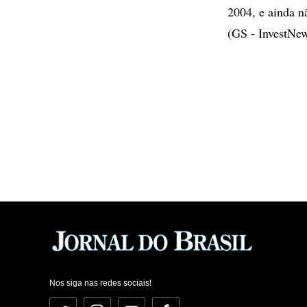
2004, e ainda n
(GS - InvestNe
Nos siga nas redes sociais!