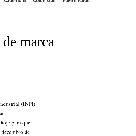
Caderno B
Colunistas
Fake e Fatos
o de marca
ndustrial (INPI)
ar
 hoje para que
de dezembro de