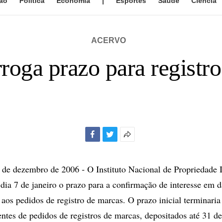
ão
Política
Economia
|
Esportes
Saúde
Ciência
ACERVO
roga prazo para registr
Facebook
Twitter
Mais
opções
de
 dezembro de 2006 - O Instituto Nacional de Propriedade I
compartilhamento
 dia 7 de janeiro o prazo para a confirmação de interesse em d
aos pedidos de registro de marcas. O prazo inicial terminaria
entes de pedidos de registros de marcas, depositados até 31 