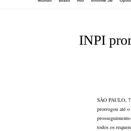
Mundo
Brasil
Rio
Informe JB
Opini
INPI pror
SÃO PAULO, 7 de
prorrogou até o
prosseguimento 
todos os requer