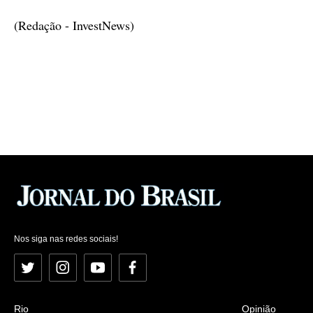
(Redação - InvestNews)
Nos siga nas redes sociais!
Twitter
Instagram
YouTube
Facebook
Rio
Opinião