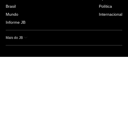
Brasil
Política
Mundo
Internacional
Informe JB
Mais do JB
Esportes
Saúde
Ciência e Tecnologia
Caderno B
Colunistas
Economia
Empresas e Negócios