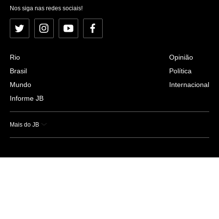
Nos siga nas redes sociais!
Twitter
Instagram
YouTube
Facebook
Rio
Opinião
Brasil
Política
Mundo
Internacional
Informe JB
Mais do JB
Esportes
Saúde
Ciência e Tecnologia
Caderno B
Colunistas
Economia