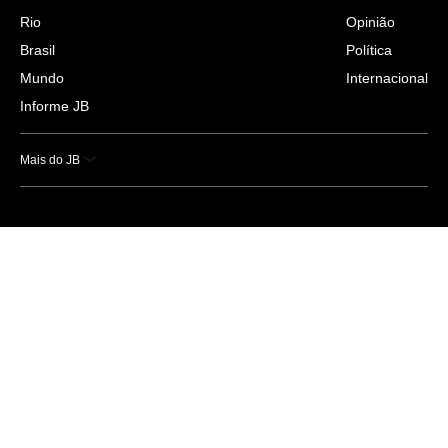
Rio
Opinião
Brasil
Política
Mundo
Internacional
Informe JB
Mais do JB
Esportes
Saúde
Ciência e Tecnologia
Caderno B
Colunistas
Economia
Empresas e Negócios