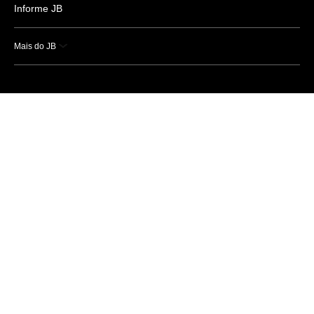
Informe JB
Mais do JB
Esportes
Saúde
Ciência e Tecnologia
Caderno B
Colunistas
Economia
Empresas e Negócios